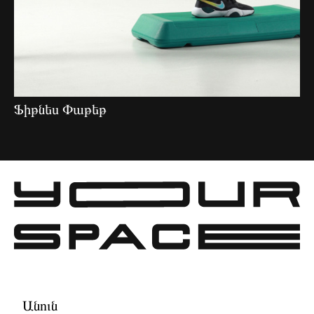
Ֆիթնես Փաթեթ