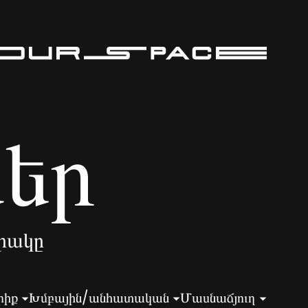
ներ
րակը
րիք
Խմբային/անհատական
Մասնաճյուղ