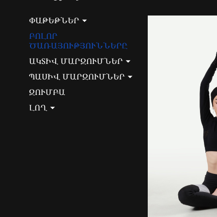
ՓԱԹԵԹՆԵՐ
ԲՈԼՈՐ
ԾԱՌԱՅՈՒԹՅՈՒՆՆԵՐԸ
ԱԿՏԻՎ ՄԱՐԶՈՒՄՆԵՐ
ՊԱՍԻՎ ՄԱՐԶՈՒՄՆԵՐ
ԶՈՒՄԲԱ
ԼՈՂ