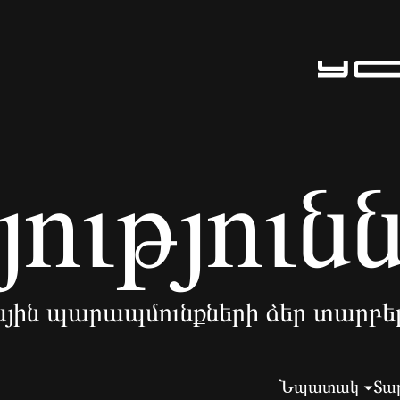
ություն
յին պարապմունքների ձեր տարբե
Նպատակ
Տա