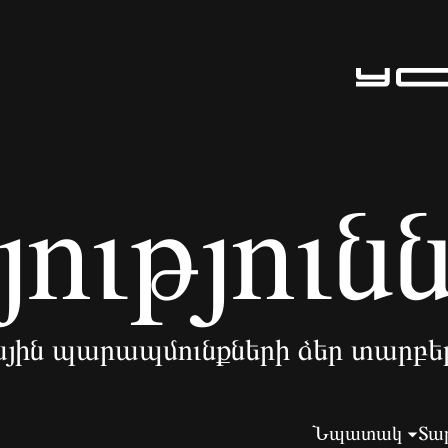
ություն
յին պարապմունքների ձեր տարբե
Նպատակ
Տա