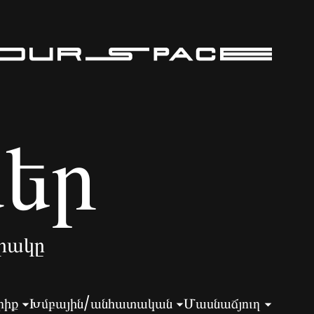
ներ
րակը
րիք
Խմբային/անհատական
Մասնաճյուղ