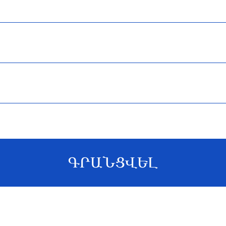
ԳՐԱՆՑՎԵԼ