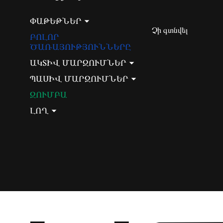
ՓԱԹԵԹՆԵՐ
Չի գտնվել
ԲՈԼՈՐ
ԾԱՌԱՅՈՒԹՅՈՒՆՆԵՐԸ
ԱԿՏԻՎ ՄԱՐԶՈՒՄՆԵՐ
ՊԱՍԻՎ ՄԱՐԶՈՒՄՆԵՐ
ԶՈՒՄԲԱ
ԼՈՂ