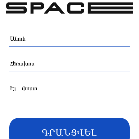
ԳՐԱՆՑՎԵԼ