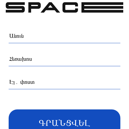
ԳՐԱՆՑՎԵԼ