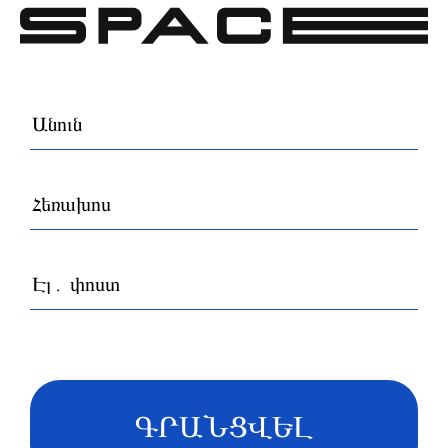
ԳՐԱՆՑՎԵԼ