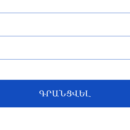
ԳՐԱՆՑՎԵԼ