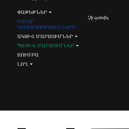
ՓԱԹԵԹՆԵՐ
Չի գտնվել
ԲՈԼՈՐ
ԾԱՌԱՅՈՒԹՅՈՒՆՆԵՐԸ
ԱԿՏԻՎ ՄԱՐԶՈՒՄՆԵՐ
ՊԱՍԻՎ ՄԱՐԶՈՒՄՆԵՐ
ԶՈՒՄԲԱ
ԼՈՂ