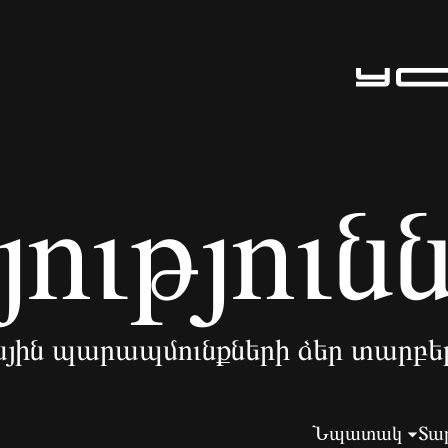
ություն
յին պարապմունքների ձեր տարբե
Նպատակ
Տա