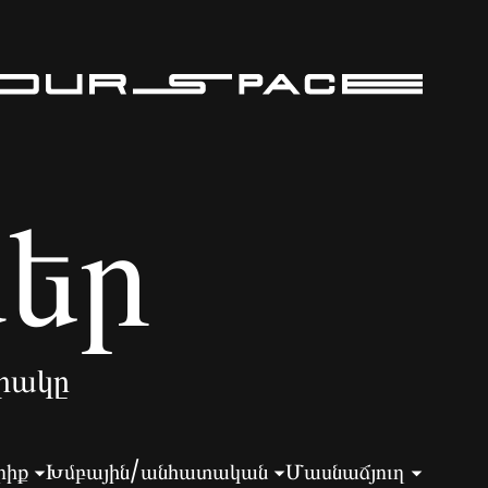
ներ
րակը
րիք
Խմբային/անհատական
Մասնաճյուղ