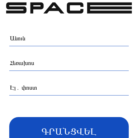
ԳՐԱՆՑՎԵԼ