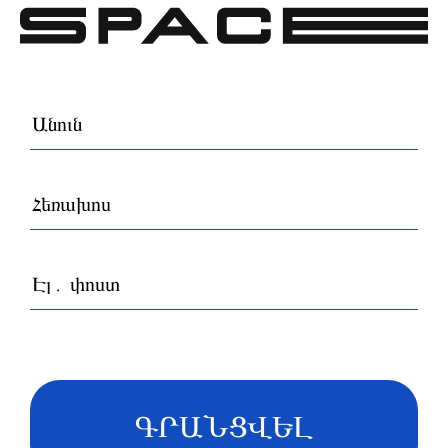
ԳՐԱՆՑՎԵԼ