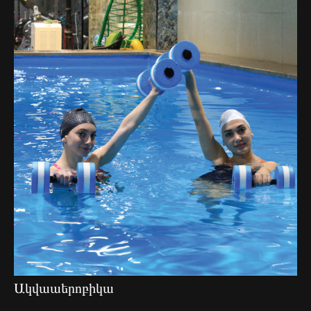
Ակվաաերոբիկա