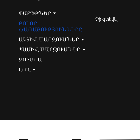
ՓԱԹԵԹՆԵՐ
Չի գտնվել
ԲՈԼՈՐ
ԾԱՌԱՅՈՒԹՅՈՒՆՆԵՐԸ
ԱԿՏԻՎ ՄԱՐԶՈՒՄՆԵՐ
ՊԱՍԻՎ ՄԱՐԶՈՒՄՆԵՐ
ԶՈՒՄԲԱ
ԼՈՂ