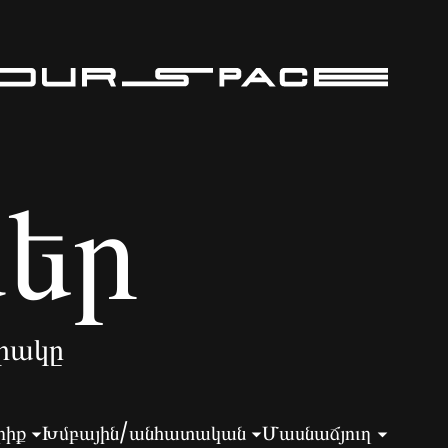
ներ
րակը
րիք
Խմբային/անհատական
Մասնաճյուղ