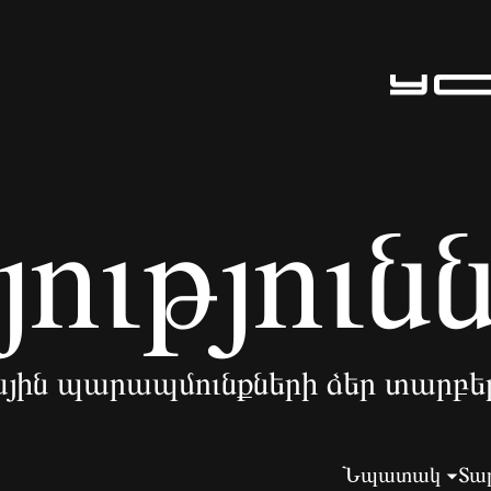
ություն
յին պարապմունքների ձեր տարբե
Նպատակ
Տա