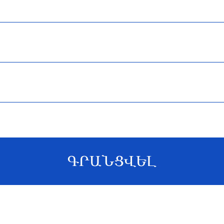
ԳՐԱՆՑՎԵԼ