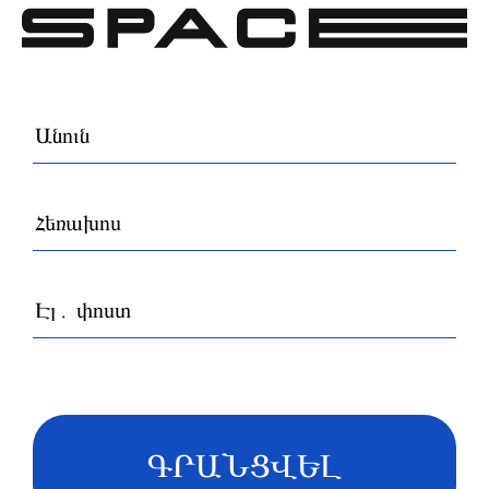
ԳՐԱՆՑՎԵԼ