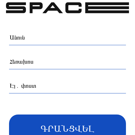
ԳՐԱՆՑՎԵԼ