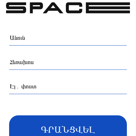
ԳՐԱՆՑՎԵԼ